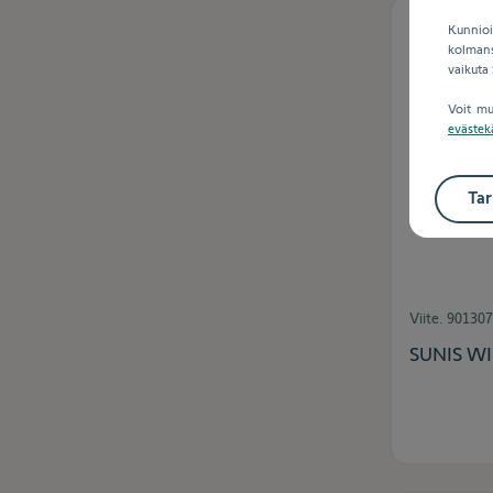
Kunnioi
kolmansi
vaikuta
Voit mu
evästek
Tar
Viite.
901307
SUNIS WI