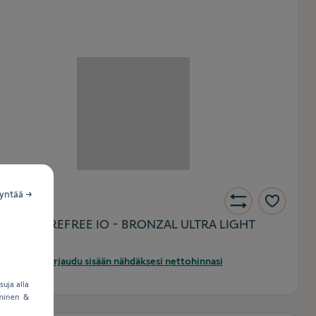
syntää →
.
9016353
IS 3D WIREFREE IO - BRONZAL ULTRA LIGHT
Kirjaudu sisään nähdäksesi nettohinnasi
uja alla
aminen &