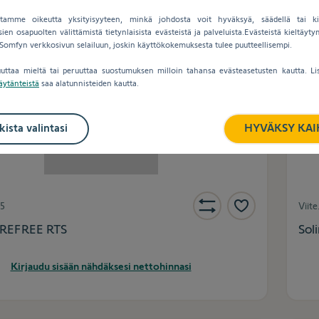
tamme oikeutta yksityisyyteen, minkä johdosta voit hyväksyä, säädellä tai ki
en osapuolten välittämistä tietynlaisista evästeistä ja palveluista.Evästeistä kieltäyt
 Somfyn verkkosivun selailuun, joskin käyttökokemuksesta tulee puutteellisempi.
uttaa mieltä tai peruuttaa suostumuksen milloin tahansa evästeasetusten kautta. Lis
äytänteistä
saa alatunnisteiden kautta.
kista valintasi
HYVÄKSY KAI
5
Viite
REFREE RTS
Sol
Kirjaudu sisään nähdäksesi nettohinnasi