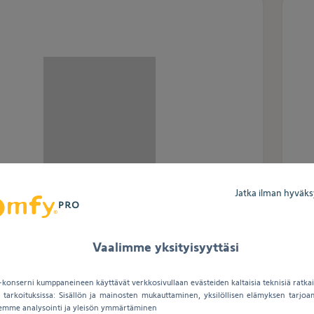
Jatka ilman hyväk
1
Viite
 5M BLACK CABLE
EOL
Vaalimme yksityisyyttäsi
Kirjaudu sisään nähdäksesi nettohinnasi
onserni kumppaneineen käyttävät verkkosivullaan evästeiden kaltaisia teknisiä ratkais
a tarkoituksissa: Sisällön ja mainosten mukauttaminen, yksilöllisen elämyksen tarjo
eemme analysointi ja yleisön ymmärtäminen