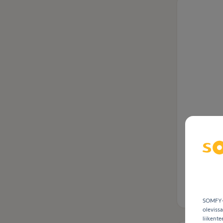
Viite.
181609
EOLIS IO
SOMFY-k
oleviss
liikent