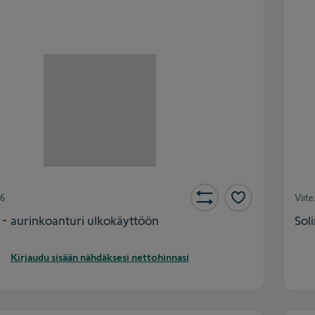
6
Viite
o - aurinkoanturi ulkokäyttöön
Sol
Kirjaudu sisään nähdäksesi nettohinnasi