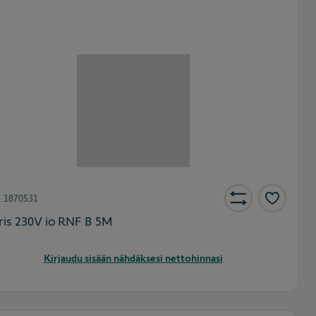
.
1870531
iris 230V io RNF B 5M
Kirjaudu sisään nähdäksesi nettohinnasi