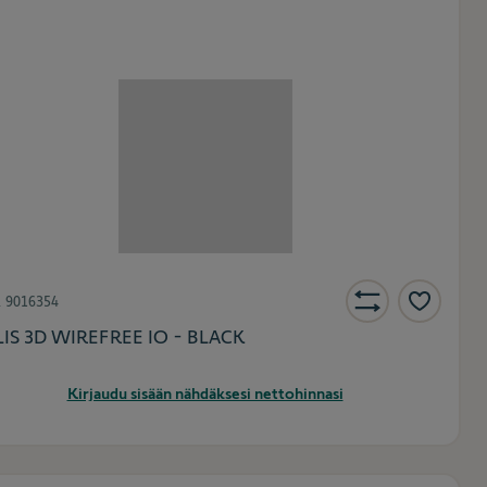
.
9016354
IS 3D WIREFREE IO - BLACK
Kirjaudu sisään nähdäksesi nettohinnasi