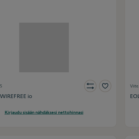
5
Viite
 WIREFREE io
EOL
Kirjaudu sisään nähdäksesi nettohinnasi