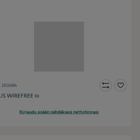
.
1816084
IS WIREFREE io
Kirjaudu sisään nähdäksesi nettohinnasi