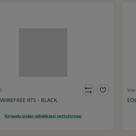
7
Viite
 WIREFREE RTS - BLACK
EOL
Kirjaudu sisään nähdäksesi nettohinnasi