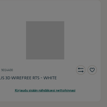
.
9014400
IS 3D WIREFREE RTS - WHITE
Kirjaudu sisään nähdäksesi nettohinnasi