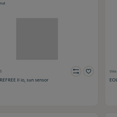
nut
5
Viite
EFREE II io, sun sensor
EOL