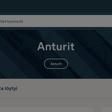
Anturit
Anturit
ta löytyi