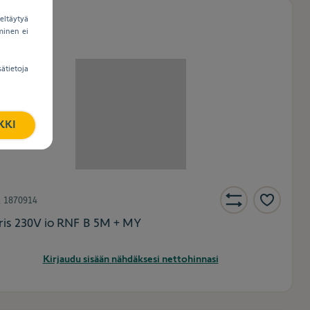
eltäytyä
yminen ei
ätietoja
KKI
.
1870914
iris 230V io RNF B 5M + MY
Kirjaudu sisään nähdäksesi nettohinnasi