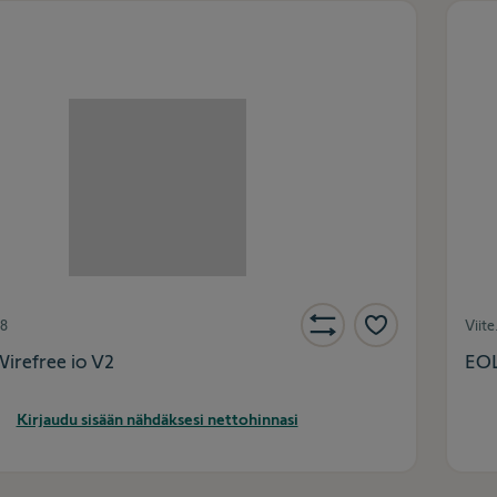
8
Viite
irefree io V2
EOL
Kirjaudu sisään nähdäksesi nettohinnasi