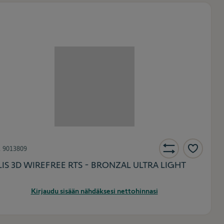
.
9013809
IS 3D WIREFREE RTS - BRONZAL ULTRA LIGHT
Kirjaudu sisään nähdäksesi nettohinnasi